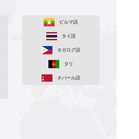
ビルマ語
タイ語
タガログ語
ダリ
ネパール語