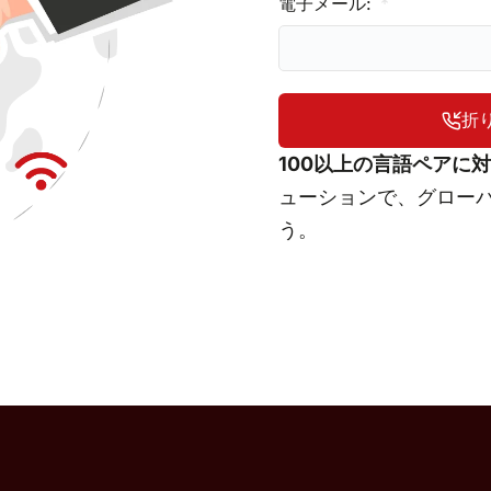
電子メール:
折
100以上の言語ペアに
ューションで、グロー
う。