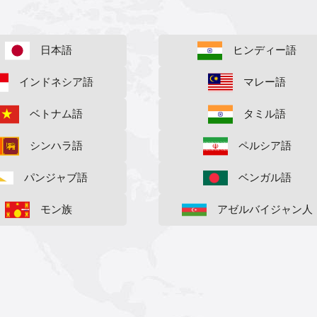
日本語
ヒンディー語
インドネシア語
マレー語
ベトナム語
タミル語
シンハラ語
ペルシア語
パンジャブ語
ベンガル語
モン族
アゼルバイジャン人